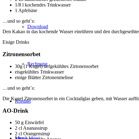
1/8 l kochendes Trinkwasser
1 Apfelsine
…und so geht´s:
Download
Den Kakao in das kochende Wasser einrühren und den durchgeseihten
Eisige Drinks
Zitronensorbet
Rechnung
30g (1 Kugel) tiefgekühltes Zirtonensorbet
eisgekühltes Trinkwasser
einige Blätter Zirtonenmelisse
…und so geht´s:
Die Kugel Zitronensorbet in ein Cocktailglas geben, mit Wasser auffü
Kontakt
AO-Drink
50 g Eiswürfel
2 cl Ananassirup
2 cl Orangensirup
Menü
Menü