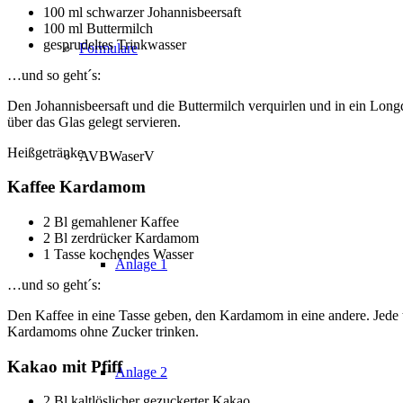
100 ml schwarzer Johannisbeersaft
100 ml Buttermilch
gesprudeltes Trinkwasser
Formulare
…und so geht´s:
Den Johannisbeersaft und die Buttermilch verquirlen und in ein Long
über das Glas gelegt servieren.
Heißgetränke
AVBWaserV
Kaffee Kardamom
2 Bl gemahlener Kaffee
2 Bl zerdrücker Kardamom
1 Tasse kochendes Wasser
Anlage 1
…und so geht´s:
Den Kaffee in eine Tasse geben, den Kardamom in eine andere. Jede 
Kardamoms ohne Zucker trinken.
Kakao mit Pfiff
Anlage 2
2 Bl kaltlöslicher gezuckerter Kakao