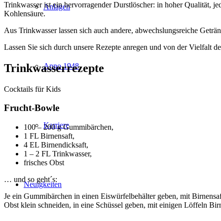
Trinkwasser ist ein hervorragender Durstlöscher: in hoher Qualität, je
Anlagen
Kohlensäure.
Aus Trinkwasser lassen sich auch andere, abwechslungsreiche Geträn
Lassen Sie sich durch unsere Rezepte anregen und von der Vielfalt 
Trinkwasserrezepte
Anno 1948
Cocktails für Kids
Frucht-Bowle
Karriere
100 – 200 g Gummibärchen,
1 FL Birnensaft,
4 EL Birnendicksaft,
1 – 2 FL Trinkwasser,
frisches Obst
… und so geht´s:
Neuigkeiten
Je ein Gummibärchen in einen Eiswürfelbehälter geben, mit Birnensaft
Obst klein schneiden, in eine Schüssel geben, mit einigen Löffeln Bi