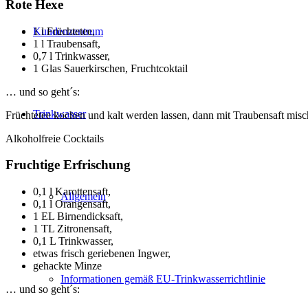
Rote Hexe
1 l Früchtetee,
Kundenzentrum
1 l Traubensaft,
0,7 l Trinkwasser,
1 Glas Sauerkirschen, Fruchtcoktail
… und so geht´s:
Trinkwasser
Früchtetee kochen und kalt werden lassen, dann mit Traubensaft misc
Alkoholfreie Cocktails
Fruchtige Erfrischung
0,1 l Karottensaft,
Allgemein
0,1 l Orangensaft,
1 EL Birnendicksaft,
1 TL Zitronensaft,
0,1 L Trinkwasser,
etwas frisch geriebenen Ingwer,
gehackte Minze
Informationen gemäß EU-Trinkwasserrichtlinie
… und so geht´s: