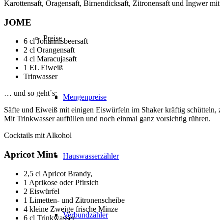
Karottensaft, Oragensaft, Birnendicksaft, Zitronensaft und Ingwer mi
JOME
Preise
6 cl Johannisbeersaft
2 cl Orangensaft
4 cl Maracujasaft
1 EL Eiweiß
Trinwasser
… und so geht´s:
Mengenpreise
Säfte und Eiweiß mit einigen Eiswürfeln im Shaker kräftig schütteln,
Mit Trinkwasser auffüllen und noch einmal ganz vorsichtig rühren.
Cocktails mit Alkohol
Apricot Mint
Hauswasserzähler
2,5 cl Apricot Brandy,
1 Aprikose oder Pfirsich
2 Eiswürfel
1 Limetten- und Zitronenscheibe
4 kleine Zweige frische Minze
Verbundzähler
6 cl Trinkwasser