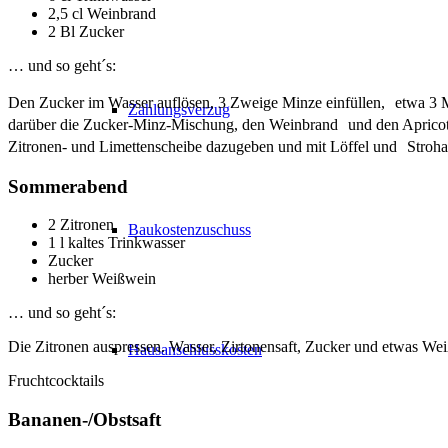
2,5 cl Weinbrand
2 Bl Zucker
… und so geht´s:
Den Zucker im Wasser auflösen, 3 Zweige Minze einfüllen, etwa 3 M
Zahlungsverzug
darüber die Zucker-Minz-Mischung, den Weinbrand und den Apricot B
Zitronen- und Limettenscheibe dazugeben und mit Löffel und Stroha
Sommerabend
2 Zitronen
Baukostenzuschuss
1 l kaltes Trinkwasser
Zucker
herber Weißwein
… und so geht´s:
Die Zitronen auspressen. Wasser, Zirtonensaft, Zucker und etwas Weiß
Hausanschlusskosten
Fruchtcocktails
Bananen-/Obstsaft