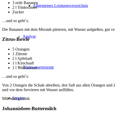
3 reife Bananen
Allgemeines Leistungsverzeichnis
2 l Trinkwasser
Zucker
…und so geht´s:
Die Bananen mit dem Mixstab pürieren, mit Wasser aufgießen, gut ve
Analyse
Zitrus-Bowle
5 Orangen
1 Zitrone
2 l Apfelsaft
1 l Kirschsaft
Trinkwasserrezepte
1 l Trinkwasser
…und so geht´s:
Von 2 Orangen die Schale abreiben, den Saft aus allen Orangen und Z
und vor dem Servieren mit Wasser auffüllen.
Service
Milchmixgetränk
Johannisbeer-Buttermilch