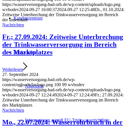
https://wasserversorgung-bad-orb.de/wp-content/uploads/logo.png
wvbodev
2024-09-27 16:00:37
2024-09-27 12:25:48
Di., 01.10.2024:
Zeitweise Unterbrechung der Trinkwasserversorgung im Bereich
Kundenzentrum
der Innenstadt
Nachrichten
Fr.; 27.09.2024: Zeitweise Unterbrechung
der Trinkwasserversorgung im Bereich
des Marktplatzes
Trinkwasser
Weiterlesen
27. September 2024
https://wasserversorgung-bad-orb.de/wp-
content/uploads/favlogo.png
100
99
wvbodev
Allgemein
https://wasserversorgung-bad-orb.de/wp-content/uploads/logo.png
wvbodev
2024-09-27 12:24:49
2024-09-27 12:24:49
Fr.; 27.09.2024:
Zeitweise Unterbrechung der Trinkwasserversorgung im Bereich
des Marktplatzes
Nachrichten
Informationen gemäß EU-Trinkwasserrichtlinie
Mo., 22.07.2024: Wasserrohrbruch in der