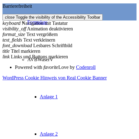
Barrierefreiheit
close
Toggle the visibility of the Accessibility Toolbar
Formulare
keyboard
Navigation mit Tastatur
visibility_off
Animation deaktivieren
format_size
Text vergrößern
text_fields
Text verkleinern
font_download
Lesbares Schriftbild
title
Titel markieren
link
Links und Buttons markieren
AVBWaserV
Powered with
favorite
Love
by
Codenroll
WordPress Cookie Hinweis von Real Cookie Banner
Anlage 1
Anlage 2