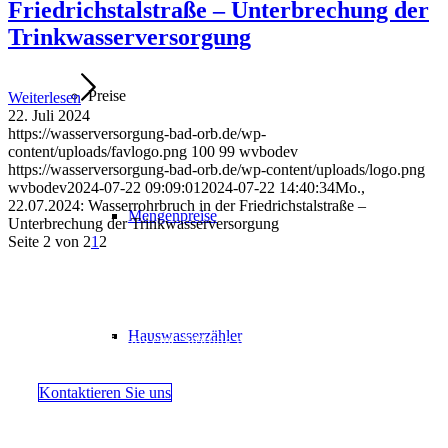
Friedrichstalstraße – Unterbrechung der
Trinkwasserversorgung
Preise
Weiterlesen
22. Juli 2024
https://wasserversorgung-bad-orb.de/wp-
content/uploads/favlogo.png
100
99
wvbodev
https://wasserversorgung-bad-orb.de/wp-content/uploads/logo.png
wvbodev
2024-07-22 09:09:01
2024-07-22 14:40:34
Mo.,
22.07.2024: Wasserrohrbruch in der Friedrichstalstraße –
Mengenpreise
Unterbrechung der Trinkwasserversorgung
Seite 2 von 2
1
2
Sie erreichen unseren 24-Stunden-Störungsdienst
unter: 06052 91280-111
Hauswasserzähler
Gern können Sie uns eine Störung mit hier aufgeführtem Formular
übermitteln.
Kontaktieren Sie uns