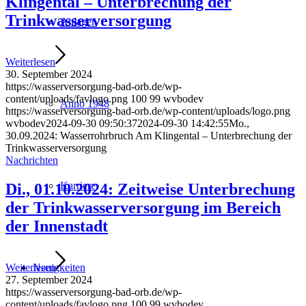
Klingental – Unterbrechung der
Trinkwasserversorgung
Anlagen
Weiterlesen
30. September 2024
https://wasserversorgung-bad-orb.de/wp-
content/uploads/favlogo.png
100
99
wvbodev
Anno 1948
https://wasserversorgung-bad-orb.de/wp-content/uploads/logo.png
wvbodev
2024-09-30 09:50:37
2024-09-30 14:42:55
Mo.,
30.09.2024: Wasserrohrbruch Am Klingental – Unterbrechung der
Trinkwasserversorgung
Nachrichten
Karriere
Di., 01.10.2024: Zeitweise Unterbrechung
der Trinkwasserversorgung im Bereich
der Innenstadt
Neuigkeiten
Weiterlesen
27. September 2024
https://wasserversorgung-bad-orb.de/wp-
content/uploads/favlogo.png
100
99
wvbodev