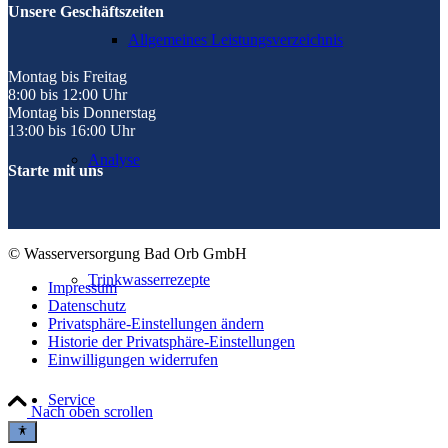
Unsere Geschäftszeiten
Allgemeines Leistungsverzeichnis
Montag bis Freitag
8:00 bis 12:00 Uhr
Montag bis Donnerstag
13:00 bis 16:00 Uhr
Analyse
Starte mit uns
© Wasserversorgung Bad Orb GmbH
Trinkwasserrezepte
Impressum
Datenschutz
Privatsphäre-Einstellungen ändern
Historie der Privatsphäre-Einstellungen
Einwilligungen widerrufen
Service
Nach oben scrollen