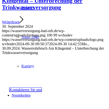
Klingental – Unterbrechung der
Trinkwasserversorgung
Anlagen
Weiterlesen
30. September 2024
https://wasserversorgung-bad-orb.de/wp-
content/uploads/favlogo.png
100
99
wvbodev
Anno 1948
https://wasserversorgung-bad-orb.de/wp-content/uploads/logo.png
wvbodev
2024-09-30 09:50:37
2024-09-30 14:42:55
Mo.,
30.09.2024: Wasserrohrbruch Am Klingental – Unterbrechung der
Trinkwasserversorgung
Sie erreichen unseren 24-Stunden-Störungsdienst
Karriere
unter: 06052 91280-111
Gern können Sie uns eine Störung mit hier aufgeführtem Formular
übermitteln.
Kontaktieren Sie uns
Neuigkeiten