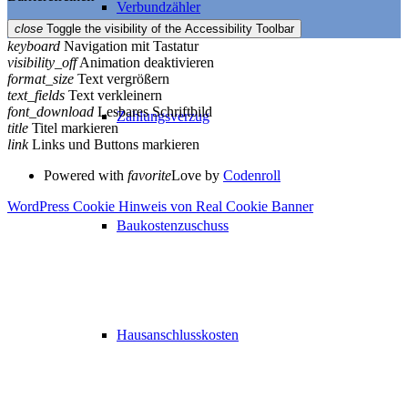
Verbundzähler
close
Toggle the visibility of the Accessibility Toolbar
keyboard
Navigation mit Tastatur
visibility_off
Animation deaktivieren
format_size
Text vergrößern
text_fields
Text verkleinern
font_download
Lesbares Schriftbild
Zahlungsverzug
title
Titel markieren
link
Links und Buttons markieren
Powered with
favorite
Love
by
Codenroll
WordPress Cookie Hinweis von Real Cookie Banner
Baukostenzuschuss
Hausanschlusskosten