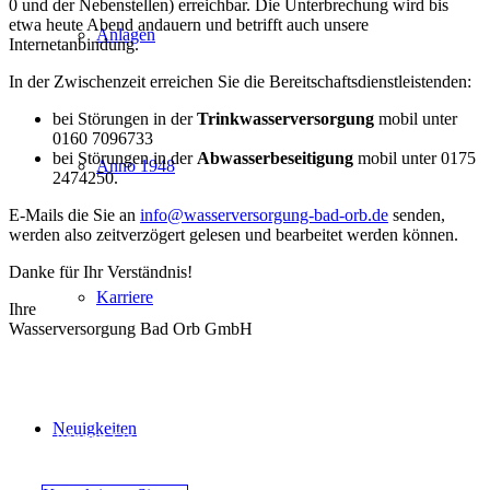
0 und der Nebenstellen) erreichbar. Die Unterbrechung wird bis
etwa heute Abend andauern und betrifft auch unsere
Anlagen
Internetanbindung.
In der Zwischenzeit erreichen Sie die Bereitschaftsdienstleistenden:
bei Störungen in der
Trinkwasserversorgung
mobil unter
0160 7096733
bei Störungen in der
Abwasserbeseitigung
mobil unter 0175
Anno 1948
2474250.
E-Mails die Sie an
info@wasserversorgung-bad-orb.de
senden,
werden also zeitverzögert gelesen und bearbeitet werden können.
Danke für Ihr Verständnis!
Karriere
Ihre
Wasserversorgung Bad Orb GmbH
Sie erreichen unseren 24-Stunden-Störungsdienst
unter: 06052 91280-111
Neuigkeiten
Gern können Sie uns eine Störung mit hier aufgeführtem Formular
übermitteln.