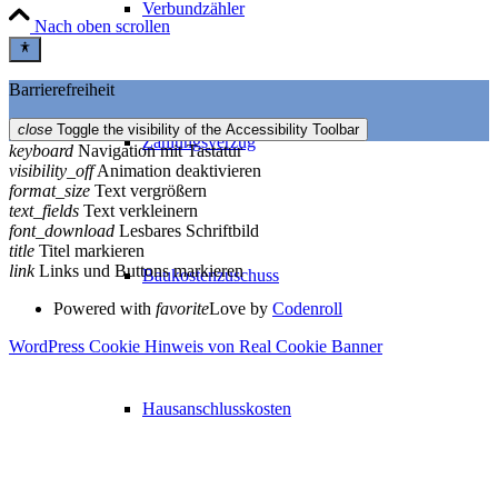
Verbundzähler
Nach oben scrollen
Barrierefreiheit
close
Toggle the visibility of the Accessibility Toolbar
Zahlungsverzug
keyboard
Navigation mit Tastatur
visibility_off
Animation deaktivieren
format_size
Text vergrößern
text_fields
Text verkleinern
font_download
Lesbares Schriftbild
title
Titel markieren
link
Links und Buttons markieren
Baukostenzuschuss
Powered with
favorite
Love
by
Codenroll
WordPress Cookie Hinweis von Real Cookie Banner
Hausanschlusskosten